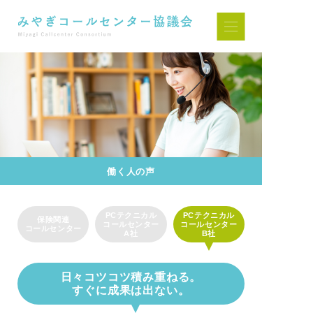
働く人の声
PCテクニカル
PCテクニカル
保険関連
コールセンター
コールセンター
コールセンター
A社
B社
日々コツコツ積み重ねる。
すぐに成果は出ない。