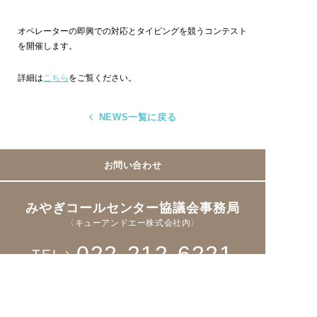
オペレーターの即興での対応とタイピングを競うコンテスト
を開催します。
詳細は
こちら
をご覧ください。
NEWS一覧に戻る
お問い合わせ
みやぎコールセンター協議会事務局
〈キューアンドエー株式会社内〉
022-212-6221
TEL
Fax > 022-221-8931
Facebookページ