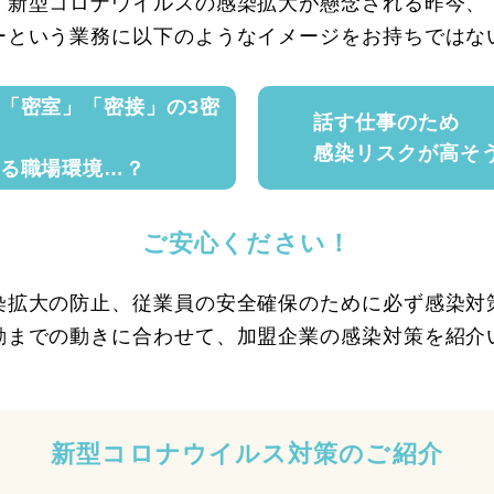
新型コロナウイルスの感染拡大が懸念される昨今、
ーという業務に
以下のようなイメージをお持ちではな
「密室」「密接」の
3密
話す仕事のため
感染リスクが
高そ
る
職場環境…？
ご安心ください！
染拡大の防止、
従業員の安全確保のために必ず感染対
勤までの動きに合わせて、
加盟企業の感染対策を紹介
新型コロナウイルス対策のご紹介