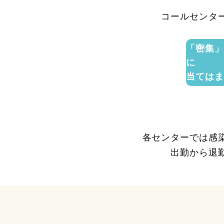
コールセンタ
「密集」
に
当てはま
各センターでは感
出勤から退