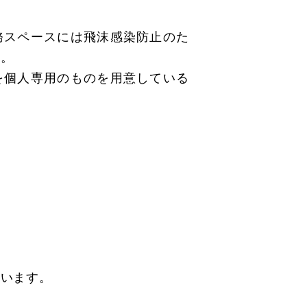
務スペースには飛沫感染防止のた
す。
を個人専用のものを用意している
行います。