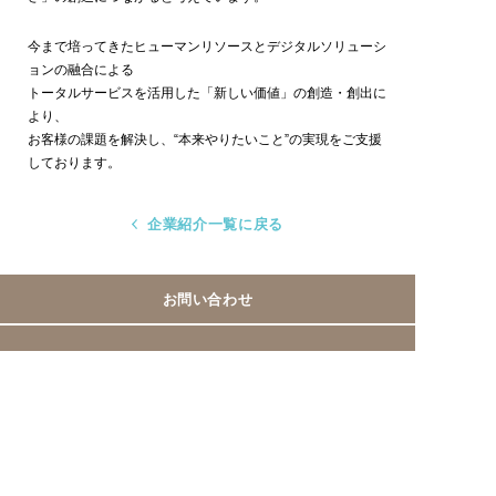
今まで培ってきたヒューマンリソースとデジタルソリューシ
ョンの融合による
トータルサービスを活用した「新しい価値」の創造・創出に
より、
お客様の課題を解決し、“本来やりたいこと”の実現をご支援
しております。
企業紹介一覧に戻る
お問い合わせ
みやぎコールセンター協議会事務局
〈キューアンドエー株式会社内〉
022-212-6221
TEL
Fax > 022-221-8931