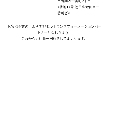
市青葉区一番町2丁目
7番地17号 朝日生命仙台一
番町ビル
お客様企業の、よきデジタルトランスフォーメーションパー
トナーとなれるよう、
これからも社員一同精進してまいります。
企業紹介一覧に戻る
お問い合わせ
みやぎコールセンター協議会事務局
〈キューアンドエー株式会社内〉
022-212-6221
TEL
Fax > 022-221-8931