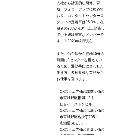
入社から計画的な研修、育
成、フォローアップに努めて
おり、コンタクトセンタース
タッフの定着率は95.3％、在
籍者の20%が10年以上勤務し
ている経験豊富なメンバーで
す。※2023年7月現在
また、仙台駅から徒歩15分の
範囲に3センターを構えてい
るため、通勤手段に合わせた
働き方、多種多様な業務から
お仕事を選べます。
CXスクエア仙台駅前：仙台
市宮城野区榴岡1-2-1
仙台イーストンビル
CXスクエア仙台広瀬：仙台
市宮城野区名掛丁205-1
広瀬通SEビル
CXスクエア仙台青葉：仙台