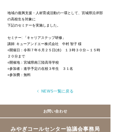
地域の復興支援・人材育成活動の一環として、宮城県沿岸部
の高校生を対象に
下記のセミナーを実施しました。
セミナー: 「キャリアステップ研修」
講師: キューアンドエー株式会社 中村 智子 様
○開催日：令和７年６月２５日(水) １３時３０分～１５時
２０分まで
○開催地：宮城県南三陸高等学校
○参加者：進学予定の在校３年生 ３１名
○参加費：無料
NEWS一覧に戻る
お問い合わせ
みやぎコールセンター協議会事務局