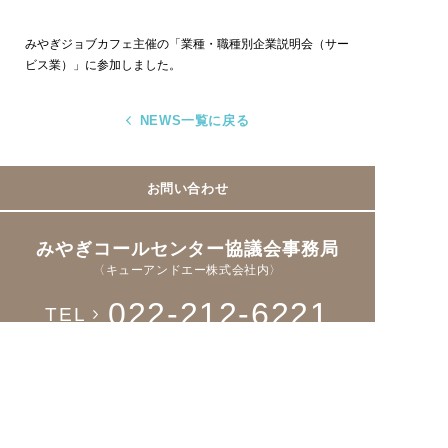
みやぎジョブカフェ主催の「業種・職種別企業説明会（サー
ビス業）」に参加しました。
NEWS一覧に戻る
お問い合わせ
みやぎコールセンター協議会事務局
〈キューアンドエー株式会社内〉
022-212-6221
TEL
Fax > 022-221-8931
Facebookページ