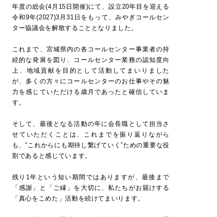
年度の総会(4月15日開催)にて、設立20年目を迎える
令和9年(2027)3月31日をもって、みやぎコールセン
ター協議会を解散することとなりました。
これまで、宮城県内の各コールセンター事業者の持
続的な発展を図り、コールセンター業務の認知度向
上、地域貢献を目的として活動してまいりました
が、多くの方々にコールセンターのお仕事やその魅
力を感じていただける歳月であったと確信していま
す。
そして、最後となる活動の年に会長職として担当さ
せていただくことは、これまでを振り返りながら
も、“これからにも期待し繋げていく”ための重要な役
割であると感じています。
残り1年という短い期間ではありますが、最後まで
「感謝」と「ご縁」を大切に、私たちがお届けする
「真心をこめた」活動を続けてまいります。