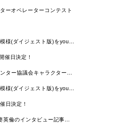
ンターオペレーターコンテスト
第19回コールセンターオペレーターコンテストの模様(ダイジェスト版)をyoutubeにて公開いたしました！
開催日決定！
河北新報(2024年1月1日発刊)に、みやぎコールセンター協議会キャラクター「コールセンターアニメむすび丸」が掲載
第18回コールセンターオペレーターコンテストの模様(ダイジェスト版)をyoutubeにて公開いたしました！
開催日決定！
河北新報（2023年6月3日発刊）に新会長就任 我妻英倫のインタビュー記事が掲載